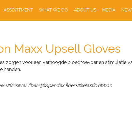
ASSORTMENT
WHAT WE DO
ABOUT US
MEDIA
NEW
ion Maxx Upsell Gloves
ves zorgen voor een verhoogde bloedtoevoer en stimulatie va
de handen.
ber+28%silver fiber+3%spandex fiber+2%elastic ribbon