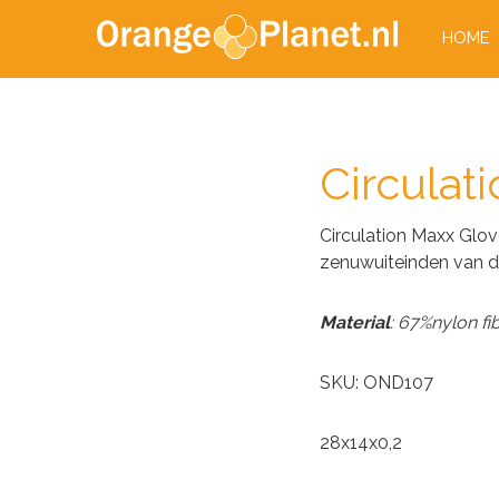
HOME
Circulat
Circulation Maxx Glo
zenuwuiteinden van 
Material
: 67%nylon fi
SKU: OND107
28x14x0,2