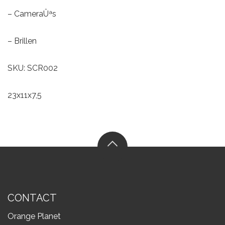
– CameraÛªs
– Brillen
SKU: SCR002
23x11x7,5
CONTACT
Orange Planet