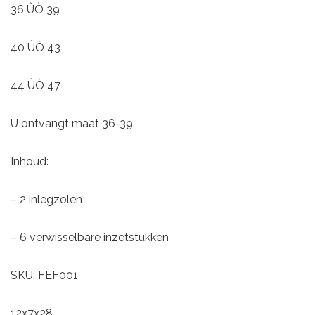
36 ÛÒ 39
40 ÛÒ 43
44 ÛÒ 47
U ontvangt maat 36-39.
Inhoud:
– 2 inlegzolen
– 6 verwisselbare inzetstukken
SKU: FEF001
12x7x28