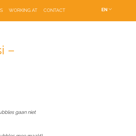
EN
S
WORKING AT
CONTACT
i –
ubbles gaan niet
ubbles mee maakt)