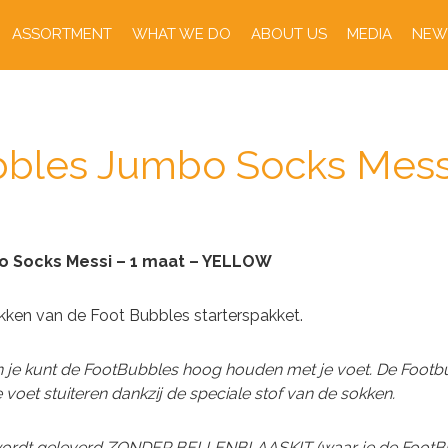
ASSORTMENT
WHAT WE DO
ABOUT US
MEDIA
NEW
bbles Jumbo Socks Mess
o Socks Messi – 1 maat – YELLOW
sokken van de Foot Bubbles starterspakket.
n je kunt de FootBubbles hoog houden met je voet. De Footb
voet stuiteren dankzij de speciale stof van de sokken.
 wordt geleverd ZONDER BELLENBLAASKIT (waar je de FootB