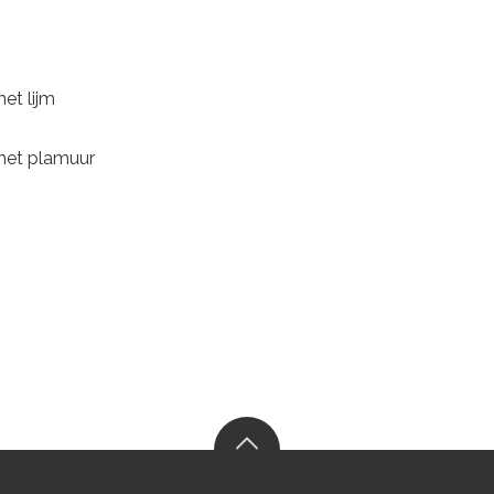
met lijm
 met plamuur