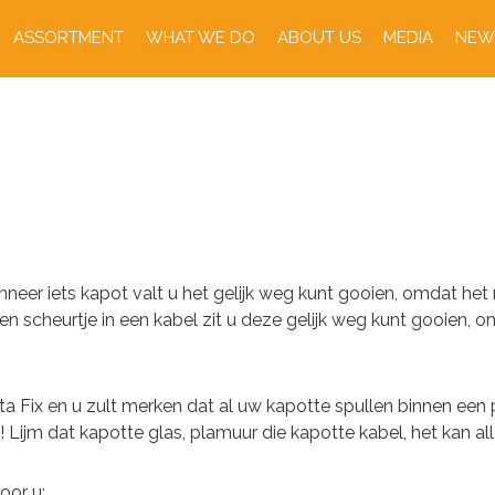
ASSORTMENT
WHAT WE DO
ABOUT US
MEDIA
NEW
neer iets kapot valt u het gelijk weg kunt gooien, omdat het n
een scheurtje in een kabel zit u deze gelijk weg kunt gooien, 
ta Fix en u zult merken dat al uw kapotte spullen binnen ee
 Lijm dat kapotte glas, plamuur die kapotte kabel, het kan al
oor u: