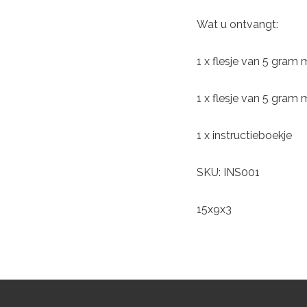
Wat u ontvangt:
1 x flesje van 5 gram 
1 x flesje van 5 gram
1 x instructieboekje
SKU: INS001
15x9x3