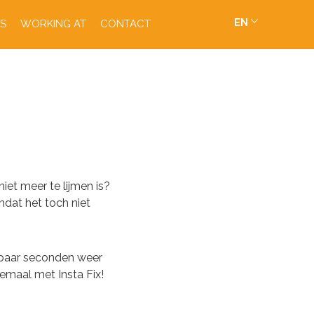
EN
S
WORKING AT
CONTACT
iet meer te lijmen is?
omdat het toch niet
n paar seconden weer
lemaal met Insta Fix!