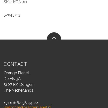
SKU: KON011
52x43x13
CONTACT
Orange Planet
De Els 3A
5107 RK Dongen
The Netherlands
+31 (0)162 38 44 22
welcome@orangeplanet.nl