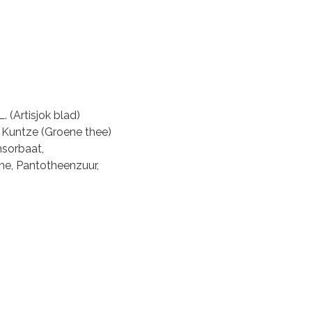
 (Artisjok blad)
.) Kuntze (Groene thee)
msorbaat,
ine, Pantotheenzuur,