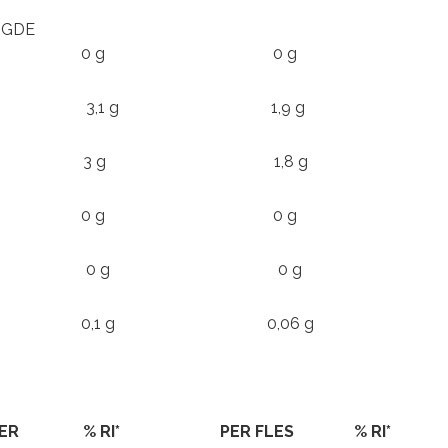
IGDE
REN 0 g 0 g
ATEN 3,1 g 1,9 g
SUIKERS 3 g 1,8 g
LS 0 g 0 g
TEN 0 g 0 g
0,1 g 0,06 g
S PER
% RI* PER FLES % RI*