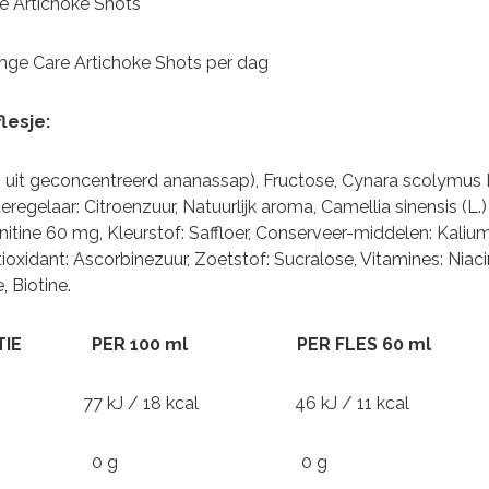
e Artichoke Shots
range Care Artichoke Shots per dag
lesje:
uit geconcentreerd ananassap), Fructose, Cynara scolymus L.
regelaar: Citroenzuur, Natuurlijk aroma, Camellia sinensis (L
nitine 60 mg, Kleurstof: Saffloer, Conserveer-middelen: Kaliu
oxidant: Ascorbinezuur, Zoetstof: Sucralose, Vitamines: Niac
 Biotine.
ORMATIE
PER 100 ml PER FLES 60 ml
kJ / 18 kcal 46 kJ / 11 kcal
EN 0 g 0 g