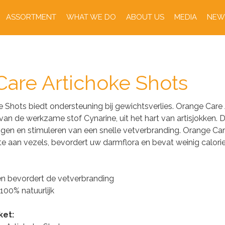
ASSORTMENT
WHAT WE DO
ABOUT US
MEDIA
NEW
are Artichoke Shots
 Shots biedt ondersteuning bij gewichtsverlies. Orange Care
an de werkzame stof Cynarine, uit het hart van artisjokken. D
en en stimuleren van een snelle vetverbranding. Orange Car
e aan vezels, bevordert uw darmflora en bevat weinig calori
 en bevordert de vetverbranding
 100% natuurlijk
ket: