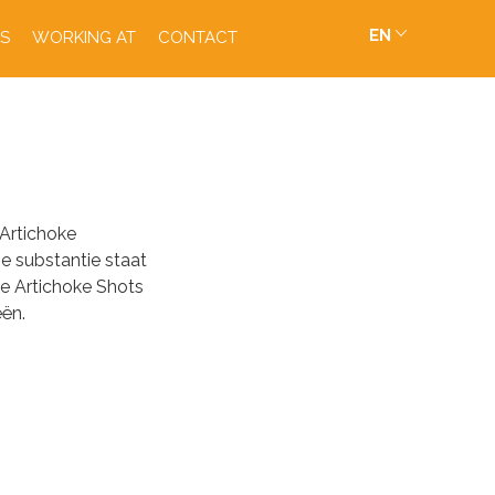
EN
S
WORKING AT
CONTACT
 Artichoke
e substantie staat
e Artichoke Shots
eën.