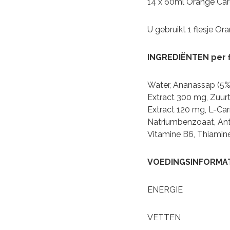
14 x 60ml Orange Car
U gebruikt 1 flesje O
INGREDIËNTEN per f
Water, Ananassap (5% 
Extract 300 mg, Zuurte
Extract 120 mg, L-Car
Natriumbenzoaat, Anti
Vitamine B6, Thiamine,
VOEDINGSINF
ENERGIE 77 
VETT