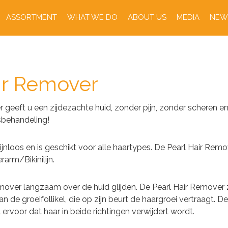
ASSORTMENT
WHAT WE DO
ABOUT US
MEDIA
NEW
ir Remover
 geeft u een zijdezachte huid, zonder pijn, zonder scheren e
sbehandeling!
pijnloos en is geschikt voor alle haartypes. De Pearl Hair Remo
rm/Bikinilijn.
emover langzaam over de huid glijden. De Pearl Hair Remove
n de groeifollikel, die op zijn beurt de haargroei vertraagt. De
 ervoor dat haar in beide richtingen verwijdert wordt.