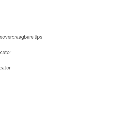
itteoverdraagbare tips
icator
icator