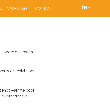
EN
S
WORKING AT
CONTACT
n zonder de kosten
ver is geschikt voor
r zendt warmte door
 bi-directionele