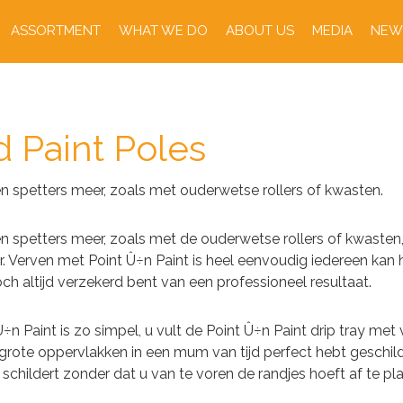
ASSORTMENT
WHAT WE DO
ABOUT US
MEDIA
NEW
d Paint Poles
 spetters meer, zoals met ouderwetse rollers of kwasten.
 spetters meer, zoals met de ouderwetse rollers of kwasten,
aar. Verven met Point Û÷n Paint is heel eenvoudig iedereen kan 
toch altijd verzekerd bent van een professioneel resultaat.
n Paint is zo simpel, u vult de Point Û÷n Paint drip tray met v
 u grote oppervlakken in een mum van tijd perfect hebt geschil
s schildert zonder dat u van te voren de randjes hoeft af te pla