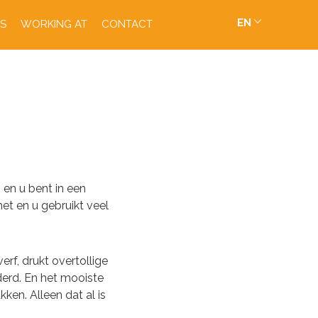
EN
S
WORKING AT
CONTACT
 en u bent in een
het en u gebruikt veel
erf, drukt overtollige
derd. En het mooiste
kken. Alleen dat al is