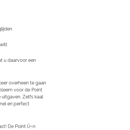
lijden
wilt
at u daarvoor een
 keer overheen te gaan
obleem voor de Point
uitgaven. Zelfs kaal
nel en perfect
ast! De Point Û÷n