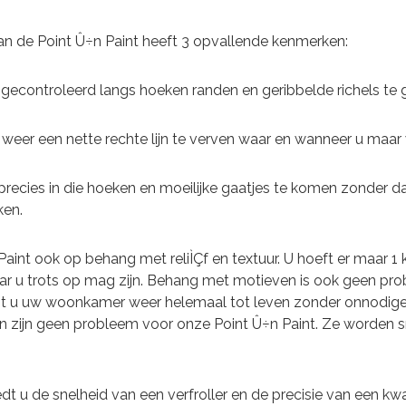
n de Point Û÷n Paint heeft 3 opvallende kenmerken:
 gecontroleerd langs hoeken randen en geribbelde richels te g
 weer een nette rechte lijn te verven waar en wanneer u maar 
precies in die hoeken en moeilijke gaatjes te komen zonder d
ken.
Paint ook op behang met reliÌÇf en textuur. U hoeft er maar 1
ar u trots op mag zijn. Behang met motieven is ook geen pr
gt u uw woonkamer weer helemaal tot leven zonder onnodige 
 zijn geen probleem voor onze Point Û÷n Paint. Ze worden s
edt u de snelheid van een verfroller en de precisie van een kw