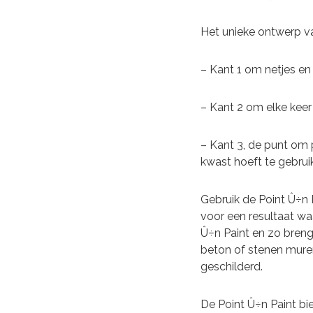
Het unieke ontwerp va
– Kant 1 om netjes en
– Kant 2 om elke keer
– Kant 3, de punt om 
kwast hoeft te gebrui
Gebruik de Point Û÷n 
voor een resultaat wa
Û÷n Paint en zo bren
beton of stenen muren
geschilderd.
De Point Û÷n Paint bi