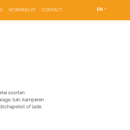
EN
S
WORKING AT
CONTACT
rlei soorten
rage, tuin, kamperen
dschapskist of lade.