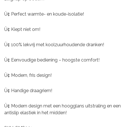
Û¢ Perfect warmte- en koude-isolatie!
Û¢ Kiept niet om!
Û¢ 100% lekvrij met koolzuurhoudende dranken!
Û¢ Eenvoudige bediening – hoogste comfort!
Û¢ Modern, fris design!
Û¢ Handige draagriem!
Û¢ Modern design met een hoogglans uitstraling en een
antislip elastiek in het midden!