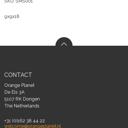
SKU: SMS001
9x9x18
CONTACT
Orange Planet
De Els 3A
5107 RK Dongen
The Netherlands
+31 (0)162 38 44 22
welcome@orangeplanet.nl