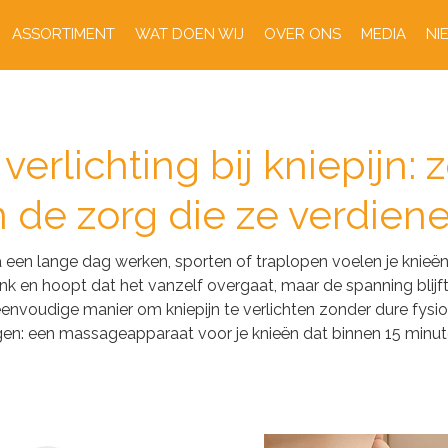
ASSORTIMENT
WAT DOEN WIJ
OVER ONS
MEDIA
NI
 verlichting bij kniepijn: 
n de zorg die ze verdien
een lange dag werken, sporten of traplopen voelen je knieën zwa
nk en hoopt dat het vanzelf overgaat, maar de spanning blijft
 eenvoudige manier om kniepijn te verlichten zonder dure fys
gen: een massageapparaat voor je knieën dat binnen 15 minu