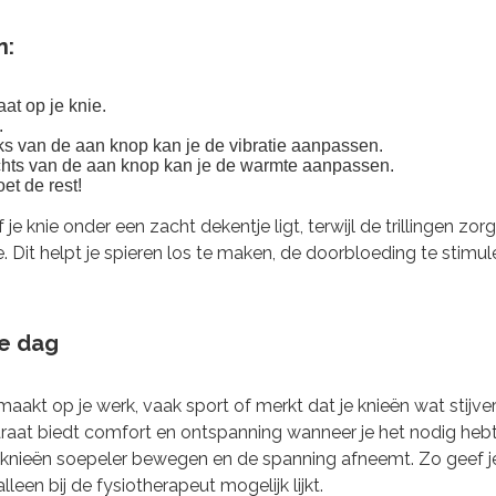
n:
aat op je knie.
.
ks van de aan knop kan je de vibratie aanpassen.
chts van de aan knop kan je de warmte aanpassen.
et de rest!
je knie onder een zacht dekentje ligt, terwijl de trillingen zo
Dit helpt je spieren los te maken, de doorbloeding te stimule
ke dag
maakt op je werk, vaak sport of merkt dat je knieën wat stijv
aat biedt comfort en ontspanning wanneer je het nodig hebt.
e knieën soepeler bewegen en de spanning afneemt. Zo geef je
leen bij de fysiotherapeut mogelijk lijkt.