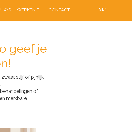
NL
EUWS
WERKEN BIJ
CONTACT
zo geef je
en!
ar, stijf of pijnlijk
.
iobehandelingen of
ten merkbare