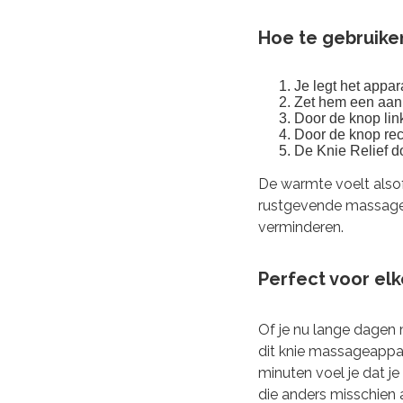
Hoe te gebruike
Je legt het appar
Zet hem een aan
Door de knop lin
Door de knop re
De Knie Relief do
De warmte voelt alsof 
rustgevende massage. 
verminderen.
Perfect voor el
Of je nu lange dagen 
dit knie massageappar
minuten voel je dat j
die anders misschien al