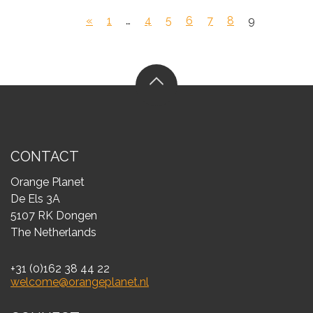
«
1
…
4
5
6
7
8
9
CONTACT
Orange Planet
De Els 3A
5107 RK Dongen
The Netherlands
+31 (0)162 38 44 22
welcome@orangeplanet.nl