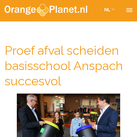
NL
Proef afval scheiden
basisschool Anspach
succesvol