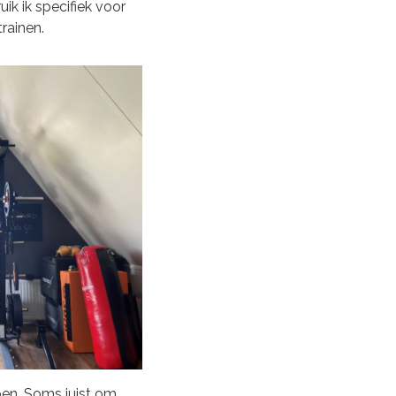
ik ik specifiek voor
rainen.
en. Soms juist om