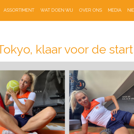
ASSORTIMENT
WAT DOEN WIJ
OVER ONS
MEDIA
NI
okyo, klaar voor de start