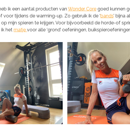
 heb ik een aantal producten van
Wonder Core
goed kunnen ge
of voor tijdens de warming-up. Zo gebruik ik de ‘
bands
’ bijna 
 mijn spieren te krijgen. Voor bijvoorbeeld de horde-of sprin
 ik het
matje
voor alle ‘grond’ oefeningen, buikspieroefeninge