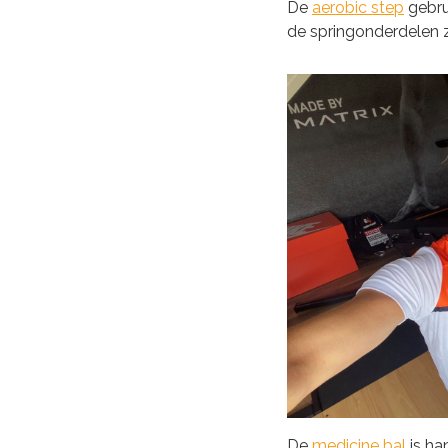
De
aerobic step
gebrui
de springonderdelen z
De
medicine bal
is ha