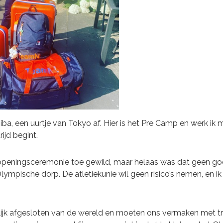
iba, een uurtje van Tokyo af. Hier is het Pre Camp en werk ik m
ijd begint.
openingsceremonie toe gewild, maar helaas was dat geen goed
ympische dorp. De atletiekunie wil geen risico’s nemen, en ik n
lijk afgesloten van de wereld en moeten ons vermaken met tra