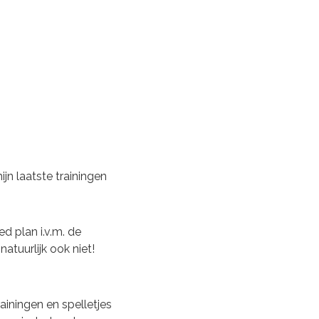
ijn laatste trainingen
 plan i.v.m. de
atuurlijk ook niet!
iningen en spelletjes