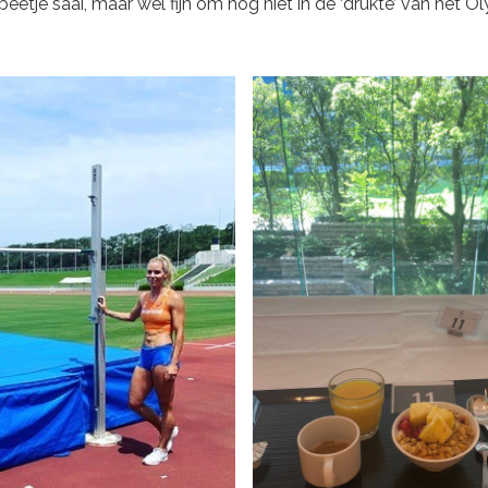
beetje saai, maar wel fijn om nog niet in de ‘drukte’ van het 