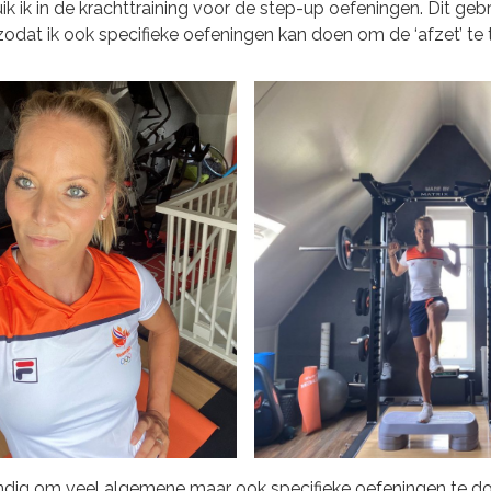
k ik in de krachttraining voor de step-up oefeningen. Dit gebru
odat ik ook specifieke oefeningen kan doen om de ‘afzet’ te t
ndig om veel algemene maar ook specifieke oefeningen te do