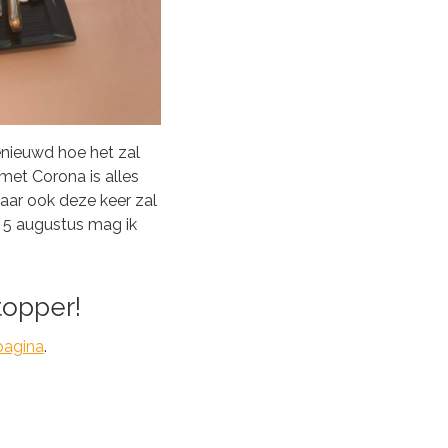
enieuwd hoe het zal
met Corona is alles
aar ook deze keer zal
& 5 augustus mag ik
topper!
pagina
.