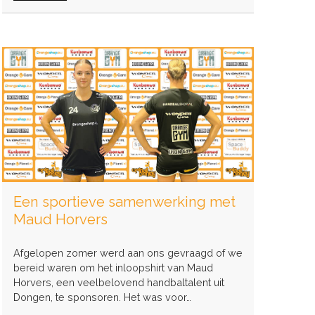
Op
zoek
naar
innovatie
op
de
WebWinkelVakdagen
Een sportieve samenwerking met
Maud Horvers
Afgelopen zomer werd aan ons gevraagd of we
bereid waren om het inloopshirt van Maud
Horvers, een veelbelovend handbaltalent uit
Dongen, te sponsoren. Het was voor…