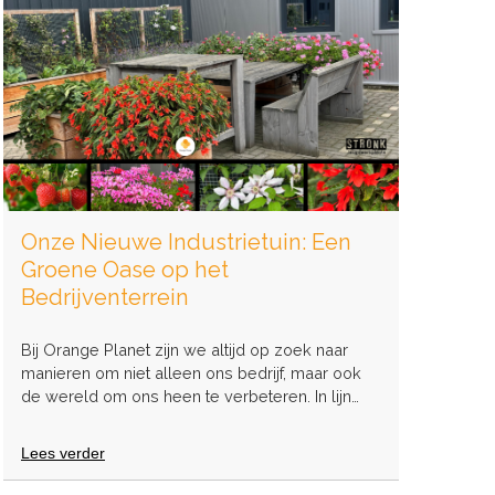
Onze Nieuwe Industrietuin: Een
Groene Oase op het
Bedrijventerrein
Bij Orange Planet zijn we altijd op zoek naar
manieren om niet alleen ons bedrijf, maar ook
de wereld om ons heen te verbeteren. In lijn…
Lees verder
over
Onze
Nieuwe