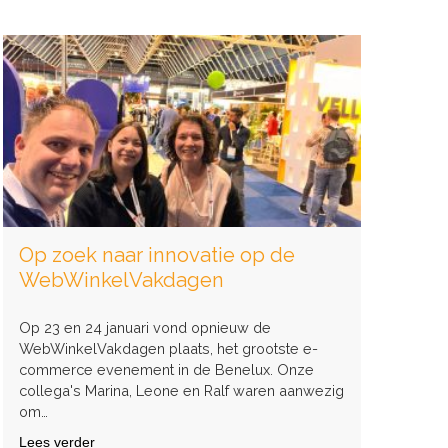
Industrietuin:
Een
Groene
Oase
op
het
Bedrijventerrein
Op zoek naar innovatie op de
WebWinkelVakdagen
Op 23 en 24 januari vond opnieuw de
WebWinkelVakdagen plaats, het grootste e-
commerce evenement in de Benelux. Onze
collega's Marina, Leone en Ralf waren aanwezig
om…
Lees verder
over