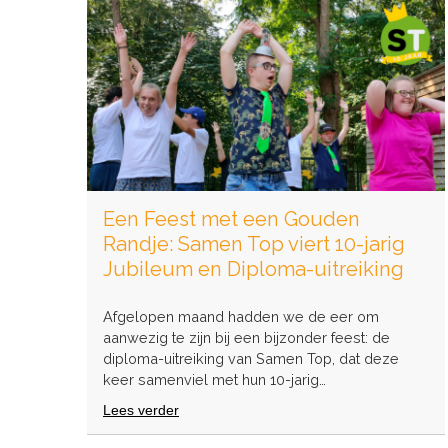
Een Feest met een Gouden
Randje: Samen Top viert 10-jarig
Jubileum en Diploma-uitreiking
Afgelopen maand hadden we de eer om
aanwezig te zijn bij een bijzonder feest: de
diploma-uitreiking van Samen Top, dat deze
keer samenviel met hun 10-jarig…
Lees verder
over
Een
Feest