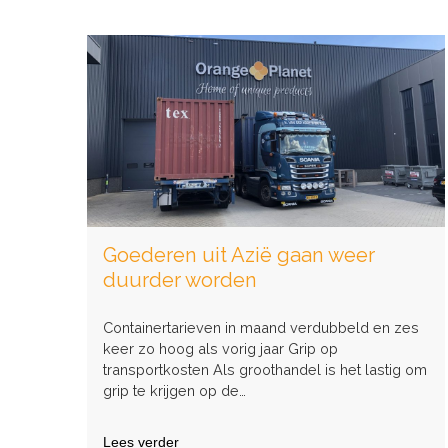
met
een
Gouden
Randje:
Samen
Top
viert
10-
jarig
Jubileum
en
Diploma-
uitreiking
Goederen uit Azië gaan weer
duurder worden
Containertarieven in maand verdubbeld en zes
keer zo hoog als vorig jaar Grip op
transportkosten Als groothandel is het lastig om
grip te krijgen op de…
Lees verder
over