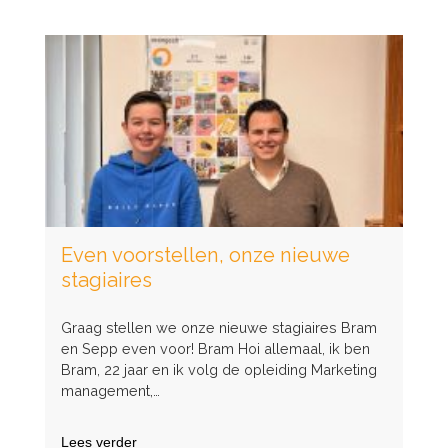
bezoekt
de
IAW
Beurs
in
Keulen
Even voorstellen, onze nieuwe
stagiaires
Graag stellen we onze nieuwe stagiaires Bram
en Sepp even voor! Bram Hoi allemaal, ik ben
Bram, 22 jaar en ik volg de opleiding Marketing
management,…
Lees verder
over