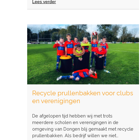
Lees verder
over
Wat
betekent
die
groene
QR
code
op
de
verpakking?
Recycle prullenbakken voor clubs
en verenigingen
De afgelopen tijd hebben wij met trots
meerdere scholen en verenigingen in de
omgeving van Dongen blij gemaakt met recycle
prullenbakken. Als bedrijf willen we niet…