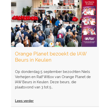
Orange Planet bezoekt de IAW
Beurs in Keulen
Op donderdag 5 september bezochten Niels
Verheijen en Ralf Witlox van Orange Planet de
IAW Beurs in Keulen. Deze beurs, die
plaatsvond van 3 tot 5…
Lees verder
over
Orange
Planet