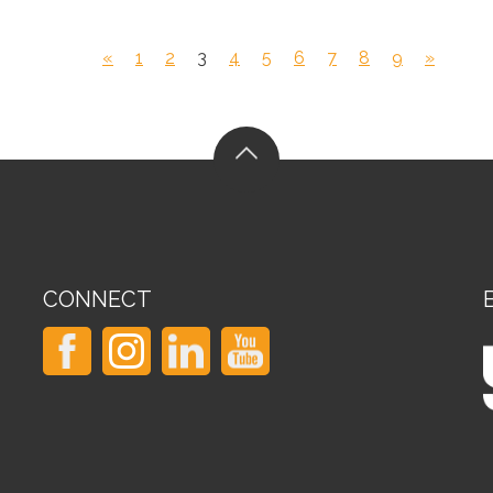
«
1
2
3
4
5
6
7
8
9
»
CONNECT