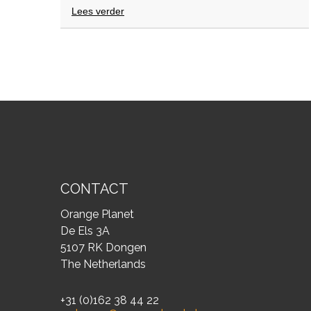
Lees verder
over
Recycle
prullenbakken
voor
clubs
en
verenigingen
CONTACT
Orange Planet
De Els 3A
5107 RK Dongen
The Netherlands
+31 (0)162 38 44 22